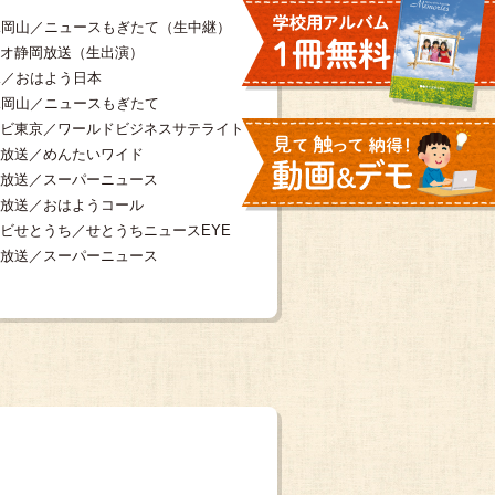
K岡山／ニュースもぎたて（生中継）
オ静岡放送（生出演）
K／おはよう日本
K岡山／ニュースもぎたて
ビ東京／ワールドビジネスサテライト
放送／めんたいワイド
放送／スーパーニュース
放送／おはようコール
ビせとうち／せとうちニュースEYE
放送／スーパーニュース