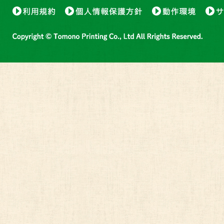
2) 開示等のご請求方法
当社で保有している保有個人データに関して、利用目的
者への提供の停止、第三者提供記録の開示請求（以下、
をお願いします。追って所定の請求書を送らせていただ
3) 当社所定の請求書
「保有個人データ開示等請求書」
4) ご本人様からの請求の場合の確認方法
以下の書類のいずれかの写しを請求書に同封いただきま
運転免許証
パスポート
マイナンバーカード
健康保険の被保険者証
その他本人確認ができる公的書類
※なお、本籍地は都道府県までとし、それ以降の情
5) 代理人様による請求の場合の本人確認方法
請求をする方が代理人様である場合は、4)の書類に加
理人様ご自身を証明する書類の写しのいずれかを同封し
① 代理人である事を証明する書類