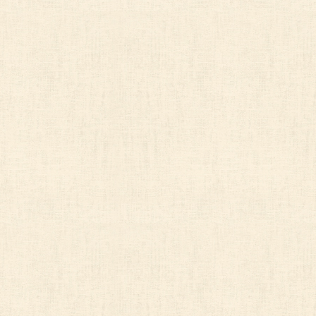
6 本人が容易に認識できない方法による個人情報の取得
クッキーやウェブビーコン等を用いるなどして、ご本人
7 個人情報の取扱に関するお問い合わせ、苦情、相談に
個人情報の取扱いに関してのご要望やご質問につきまし
友野印刷株式会社 代表取締役 友野 宏史
担当
相談窓口責任者
連絡
TEL. 086(255)1101／FAX. 086(253)2965先
受付時間
月曜日～金曜日（祝祭日、夏季休暇、年末年始を