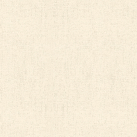
個人情報苦情・相談窓口
TEL：086-255-1101
3 個人情報の第三者への提供について
当社は、次の場合を除き、お客様の個人情報を第三者に
(1) お客様の同意がある場合
(2) 法令に基づく場合
(3) 本人、または公衆の生命、健康、財産などの重大
4 個人情報取り扱いの業務委託について
当社は事業運営上、お客様により良いサービスを提供す
務委託先に対してお客様の個人情報を預けることがあり
当社は、個人情報を適切に取り扱っていると認められる
管理を実施しております。
5 個人情報のご提供に関するご本人の任意性及び当該
個人情報のご提供はご本人の任意です。ご提供いただく
ご提供いただけない場合は、関連業務が実施できない場