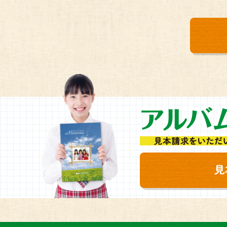
4）監視カメラによる映像
個人情報
5）お客さまからのお問い
わせへの対応
2 保有個人データ又は第三者提供記録に関するお知らせ
1) 保有個人データの利用目的
個人情報の種別
お取引先の方々の個人情報
業務上の諸連絡
従業者の個人情報
従業者の雇用管
採用応募者に関する個人情報
採用情報等の提
お問い合わせ等に係る個人情報
お問い合わせ等