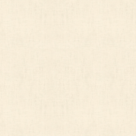
＜開示等の求めをすることにつき本人が委任した代理人
本人の委任状（原本）
＜代理人様が未成年者の法定代理人の場合＞
戸籍謄本
住民票（続柄の記載されたもの）
その他法定代理権の確認ができる公的書類
＜代理人様が成年被後見人の法定代理人の場合＞
後見登記等に関する登記事項証明書
その他法定代理権の確認ができる公的書類
② 代理人様ご自身を証明する書類の写し
運転免許証
パスポート
健康保険の被保険者証
住民票
マイナンバーカード ※なお、本籍地は都道府県まで
6) 「開示等の請求」の手数料とお支払い方法
利用目的通知請求ならびに開示請求の場合は、手数料と