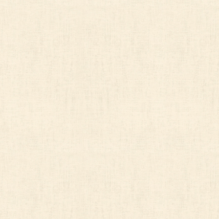
手数料：1,000円
郵送料：860円（内訳：定形110円、一般書留480円
お支払い方法：郵便定額小為替を申請書類に同封し
※郵便局にお支払いいただく手数料は申請者様のご負担
※郵便定額小為替は無記名でお願いします。
※国外への郵送の場合は実費をご負担いただきます。
（2024年10月1日現在）
7) 「開示等の請求」に対する回答方法
原則として、請求者様宛に書面（封書郵送）にてご回答
時にお伝えください。
8) 保有個人データの安全管理のために講じた措置につ
当社では、保有個人データをより適切に扱うため、JIS 
人情報保護マネジメントシステムを運用しております。
基づき安全管理措置を講じております。
〒700-0035
岡山県岡山市北区高柳西町1-23
友野印刷株式会社 代表取締役 友野 宏史
個人情報保護管理者 総務課長